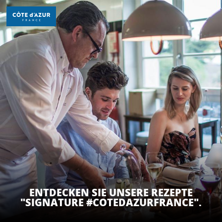
Aller
au
contenu
principal
ENTDECKEN
ZU TUN
AUFENTHALT
ENTDECKEN SIE UNSERE REZEPTE
"SIGNATURE #COTEDAZURFRANCE".