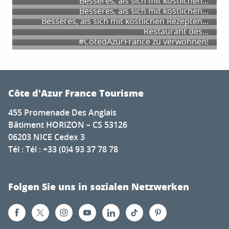
Besseres, als sich mit köstlichen...
SCHALE".
Was gibt es in dieser ungewöhnlichen Zeit
#CotedAzurFrance zu verwöhnen! Der Drei-
Was gibt es in dieser ungewöhnlichen Zeit
Besseres, als sich mit köstlichen...
An die Schürzen!
Besseres, als sich mit köstlichen Rezepten
Was gibt es in dieser ungewöhnlichen Zeit
Sterne-Koch Christophe Bacquié vom
Besseres, als sich mit köstlichen Rezepten...
#CotedAzurFrance zu verwöhnen! Heute:
Besseres, als sich mit köstlichen Rezepten
Restaurant des...
Sternekoch Christian MORISSET*, Restaurant le
#CotedAzurFrance zu verwöhnen!
Figuier...
Côte d'Azur France Tourisme
455 Promenade Des Anglais
Bâtiment HORIZON – CS 53126
06203 NICE Cedex 3
Tél : Tél : +33 (0)4 93 37 78 78
Folgen Sie uns in sozialen Netzwerken