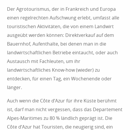
Engagement für den Agrotourismus auf der
Der Agrotourismus, der in Frankreich und Europa
Côte d’Azur bekräftigt, da sie den gemeinsamen
einen regelrechten Aufschwung erlebt, umfasst alle
Willen haben, die lokalen Erzeuger und das
touristischen Aktivitäten, die von einem Landwirt
lokale Know-how sowie die ländlichen Gebiete
ausgeübt werden können: Direktverkauf auf dem
aufzuwerten.
Bauernhof, Aufenthalte, bei denen man in die
landwirtschaftlichen Betriebe eintaucht, oder auch
Austausch mit Fachleuten, um ihr
landwirtschaftliches Know-how (wieder) zu
entdecken, für einen Tag, ein Wochenende oder
länger.
Auch wenn die Côte d’Azur für ihre Küste berühmt
ist, darf man nicht vergessen, dass das Departement
Alpes-Maritimes zu 80 % ländlich geprägt ist. Die
Côte d’Azur hat Touristen, die neugierig sind, ein