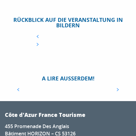
RÜCKBLICK AUF DIE VERANSTALTUNG IN
BILDERN
AGRITURISMO
A LIRE AUSSERDEM!
Weit entfernt von herkömmlichen Urlaubsreisen
bietet der Agrotourismus an der Côte d’Azur die
Möglichkeit zu reisen und gleichzeitig
landwirtschaftliche Betriebe zu...
Côte d'Azur France Tourisme
455 Promenade Des Anglais
Bâtiment HORIZON – CS 53126