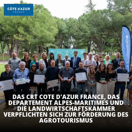
Aller
au
contenu
principal
ENTDECKEN
ZU TUN
AUFENTHALT
DAS CRT COTE D'AZUR FRANCE, DAS
DEPARTEMENT ALPES-MARITIMES UND
DIE LANDWIRTSCHAFTSKAMMER
VERPFLICHTEN SICH ZUR FÖRDERUNG DES
AGROTOURISMUS