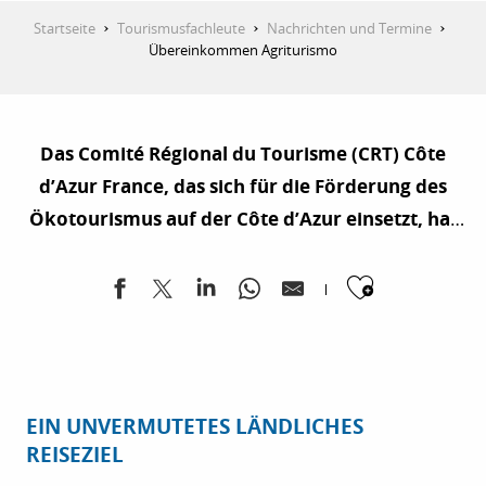
Startseite
Tourismusfachleute
Nachrichten und Termine
Übereinkommen Agriturismo
Das Comité Régional du Tourisme (CRT) Côte
d’Azur France, das sich für die Förderung des
Ökotourismus auf der Côte d’Azur einsetzt, hat
heute mit dem Conseil Départemental des
Ajouter
Alpes-Maritimes und der
Landwirtschaftskammer des Alpes-Maritimes
ein Partnerschaftsabkommen unterzeichnet,
das eine dauerhafte Partnerschaft zur
Strukturierung und Förderung des
EIN UNVERMUTETES LÄNDLICHES
Agrotourismus in der Region #CotedAzurFrance
REISEZIEL
vorsieht. Die drei Körperschaften haben ihr