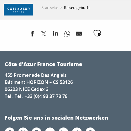
Aller
Startseite
Reisetagebuch
au
contenu
principal
ENTDECKEN
Ajouter
ZU TUN
Côte d'Azur France Tourisme
AUFENTHALT
455 Promenade Des Anglais
Bâtiment HORIZON – CS 53126
06203 NICE Cedex 3
Tél : Tél : +33 (0)4 93 37 78 78
Folgen Sie uns in sozialen Netzwerken