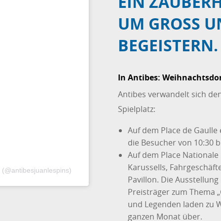
EIN ZAUBER
UM GROSS UN
EGEISTERN.
In Antibes: Weihnachtsdor
Antibes verwandelt sich de
Spielplatz:
Auf dem Place de Gaulle
die Besucher von 10:30 b
Auf dem Place Nationale 
Karussells, Fahrgeschäf
el (@antibesjuanlespins)
Pavillon. Die Ausstellun
Preisträger zum Thema „C
und Legenden laden zu W
ganzen Monat über.