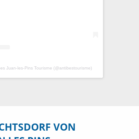
tibes Juan-les-Pins Tourisme (@antibestourisme)
CHTSDORF VON