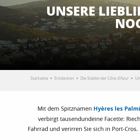
UNSERE LIEBL
NOC
Startseite
Entdecken
Die Städte der Côte d’Azur
Un
Mit dem Spitznamen
Hyères les Palm
verbirgt tausendundeine Facette: Riec
Fahrrad und verirren Sie sich in Port-Cro