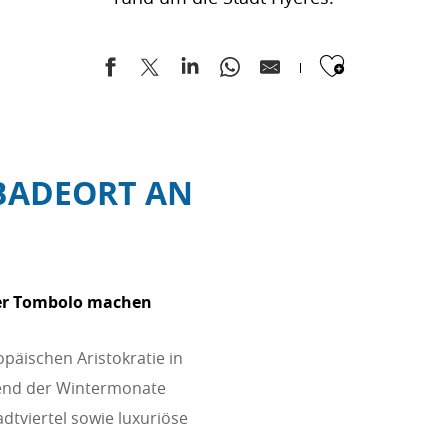
Ajouter
 BADEORT AN
ter Tombolo machen
päischen Aristokratie in
end der Wintermonate
dtviertel sowie luxuriöse