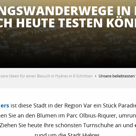
INGSWANDERWEGE IN HY
H HEUTE TESTEN KÖ
sere Ideen für einen Besuch in Hyères in 6 Schritten
Unsere beliebtesten
iers
ist diese Stadt in der Region Var ein Stück Para
hen Sie an den Blumen im Parc Olbius-Riquier, umrun
s. Ziehen Sie heute Ihre schönsten Turnschuhe an und
rund um die Stadt Hyères.