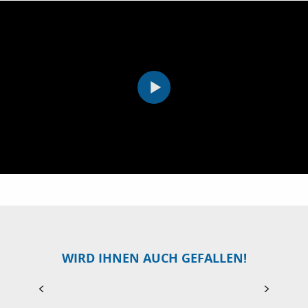
BESUCHEN SIE CANNES
Sie kennen Cannes als glamouröse Hauptstadt
des Kinos: Entdecken Sie das authentische
WIRD IHNEN AUCH GEFALLEN!
Cannes! Von den prestigeträchtigen Palästen
der Croisette bis zu den...