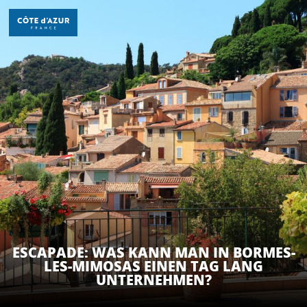
Aller
au
contenu
principal
ENTDECKEN
ZU TUN
AUFENTHALT
ESCAPADE: WAS KANN MAN IN BORMES-
LES-MIMOSAS EINEN TAG LANG
UNTERNEHMEN?