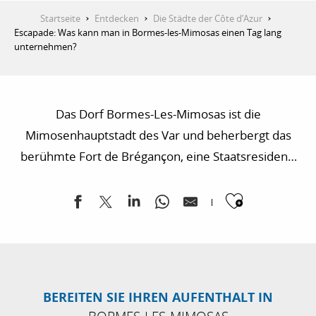
Startseite
Entdecken
Die Städte der Côte d’Azur
Escapade: Was kann man in Bormes-les-Mimosas einen Tag lang
unternehmen?
Das Dorf Bormes-Les-Mimosas ist die
Mimosenhauptstadt des Var und beherbergt das
berühmte Fort de Brégançon, eine Staatsresidenz,
die als offizieller Urlaubsort des französischen
Ajouter
Präsidenten dient. Bormes-les-Mimosas ist ein
echtes provenzalisches Dorf, das zwischen Land und
Meer eingebettet ist. Entdecken Sie die Schätze von
Bormes-les-Mimosas.
BEREITEN SIE IHREN AUFENTHALT IN