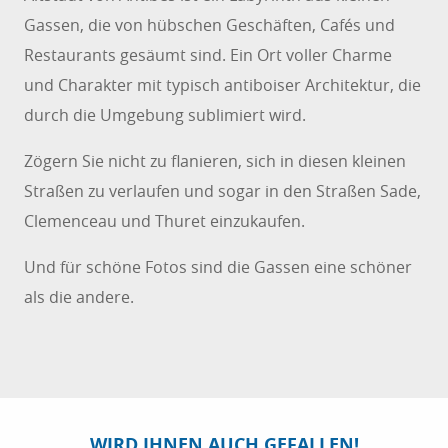
Gassen, die von hübschen Geschäften, Cafés und
Restaurants gesäumt sind. Ein Ort voller Charme
und Charakter mit typisch antiboiser Architektur, die
durch die Umgebung sublimiert wird.
Zögern Sie nicht zu flanieren, sich in diesen kleinen
Straßen zu verlaufen und sogar in den Straßen Sade,
Clemenceau und Thuret einzukaufen.
Und für schöne Fotos sind die Gassen eine schöner
als die andere.
DIE BESTEN INSTAGRAM-SPOTS IN CANNES
Strandpromenade, Inseln, Relief und Kulturerbe.
Dies sind die vier Trümpfe, die Cannes zu einem
Leckerbissen für Fotografen machen. Jeder
Fotograf hat seine eigenen...
WIRD IHNEN AUCH GEFALLEN!