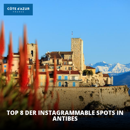
Aller
au
contenu
principal
ENTDECKEN
ZU TUN
AUFENTHALT
TOP 8 DER INSTAGRAMMABLE SPOTS IN
ANTIBES