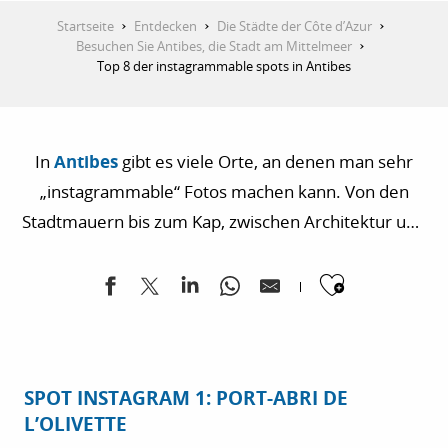
Startseite
Entdecken
Die Städte der Côte d’Azur
Besuchen Sie Antibes, die Stadt am Mittelmeer
Top 8 der instagrammable spots in Antibes
In
Antibes
gibt es viele Orte, an denen man sehr
„instagrammable“ Fotos machen kann. Von den
Stadtmauern bis zum Kap, zwischen Architektur und
Grün, hier sind die besten Spots für qualitative
Ajouter
Schnappschüsse:
SPOT INSTAGRAM 1: PORT-ABRI DE
L’OLIVETTE