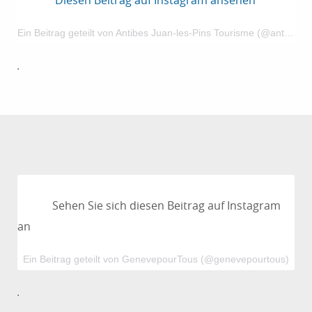
Diesen Beitrag auf Instagram ansehen
Ein Beitrag geteilt von Antibes Juan-les-Pins Tourisme (@antibestourisme)
.
Sehen Sie sich diesen Beitrag auf Instagram
an
Ein Beitrag geteilt von GenevepourTous (@genevepourtous)
.