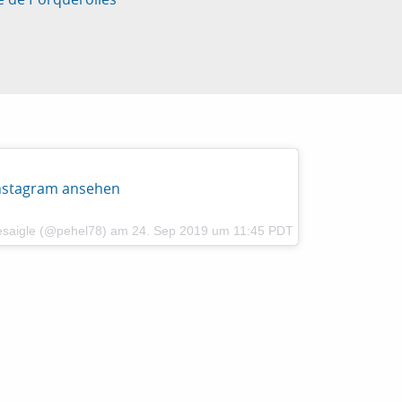
Instagram ansehen
Lesaigle (@pehel78)
am
24. Sep 2019 um 11:45 PDT