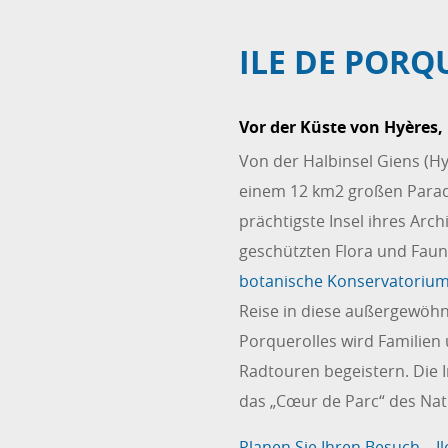
ILE DE PORQ
Vor der Küste von Hyères,
Von der Halbinsel Giens (Hy
einem 12 km2 großen Paradi
prächtigste Insel ihres Arch
geschützten Flora und Faun
botanische Konservatoriu
Reise in diese außergewöhn
Porquerolles wird Familie
Radtouren begeistern. Die 
das „Cœur de Parc“ des Nat
Planen Sie Ihren Besuch – I