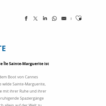
Ajouter
TE
e Île Sainte-Marguerite ist
t dem Boot von Cannes
e wilde Sainte-Marguerite,
ie mit ihrer Ruhe und ihrer
 beruhigende Spaziergänge
 allein auf der Welt zu