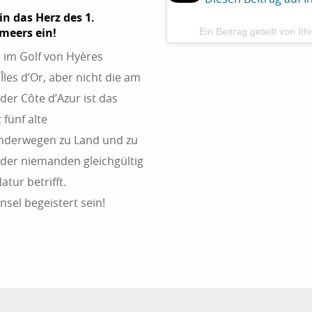
in das Herz des 1.
meers ein!
Ein Beitrag geteilt von Ithi
 im Golf von Hyères
 Îles d’Or, aber nicht die am
der Côte d’Azur ist das
 fünf alte
anderwegen zu Land und zu
 der niemanden gleichgültig
tur betrifft.
sel begeistert sein!