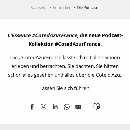
Startseite
Entdecken
Die Podcasts
L’Essence #CotedAzurFrance,
die neue Podcast-
Kollektion #CotedAzurFrance.
Die #CotedAzurFrance lässt sich mit allen Sinnen
erleben und betrachten. Sie dachten, Sie hätten
schon alles gesehen und alles über die Côte d’Azur
gewusst? Jetzt hören, fühlen und bereiten Sie sich
Lassen Sie sich führen!
auf die Reise vor! In jeder der angebotenen
Episoden bietet sich Ihnen die Côte d’Azur auf völlig
Ajouter
neuen Klangrouten. Lassen Sie sich mitnehmen.
Spüren Sie die suggestive Kraft der Côte d’Azur und
entdecken Sie all ihre Farben, Kontraste und