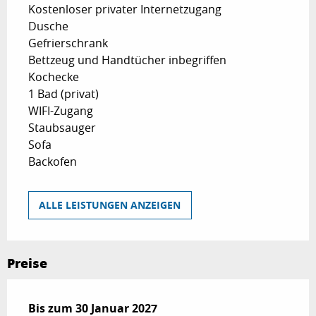
Kostenloser privater Internetzugang
Dusche
Gefrierschrank
Bettzeug und Handtücher inbegriffen
Kochecke
1 Bad (privat)
WIFI-Zugang
Staubsauger
Sofa
Backofen
ALLE LEISTUNGEN ANZEIGEN
Preise
ab
Bis zum
31 März 2026
30 Januar 2027
bis zum
30 Januar 2027