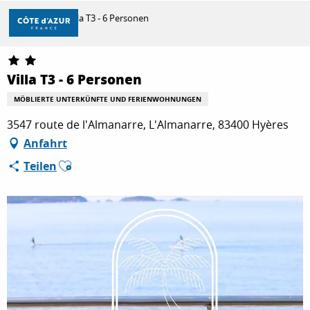
Aller
Startseite
Villa T3 - 6 Personen
au
contenu
principal
ENTDECKEN
Villa T3 - 6 Personen
MÖBLIERTE UNTERKÜNFTE UND FERIENWOHNUNGEN
ZU TUN
3547 route de l'Almanarre, L'Almanarre, 83400 Hyères
Anfahrt
Ajouter aux favoris
Teilen
AUFENTHALT