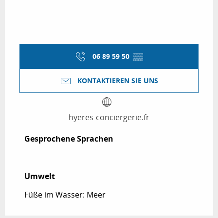
06 89 59 50
▒▒
KONTAKTIEREN SIE UNS
hyeres-conciergerie.fr
Gesprochene Sprachen
Gesprochene Sprachen
Umwelt
Umwelt
Füße im Wasser: Meer