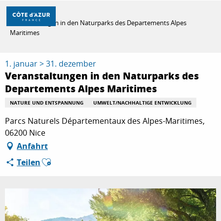
Aller
Startseite
au
Veranstaltungen in den Naturparks des Departements Alpes
contenu
Maritimes
principal
ENTDECKEN
1. januar > 31. dezember
Veranstaltungen in den Naturparks des
ZU TUN
Departements Alpes Maritimes
NATURE UND ENTSPANNUNG
UMWELT/NACHHALTIGE ENTWICKLUNG
Parcs Naturels Départementaux des Alpes-Maritimes,
AUFENTHALT
06200 Nice
Anfahrt
Ajouter aux favoris
Teilen