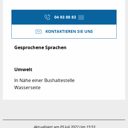
04 93 88 83
▒▒
KONTAKTIEREN SIE UNS
Gesprochene Sprachen
Gesprochene Sprachen
Umwelt
Umwelt
In Nähe einer Bushaltestelle
Wasserseite
Aktualisiert am 05 Juli 2022 Um 15:53