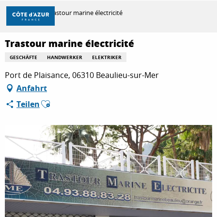
Aller
Startseite
Trastour marine électricité
au
contenu
principal
Trastour marine électricité
ENTDECKEN
GESCHÄFTE
HANDWERKER
ELEKTRIKER
Port de Plaisance, 06310 Beaulieu-sur-Mer
ZU TUN
Anfahrt
Ajouter aux favoris
Teilen
AUFENTHALT