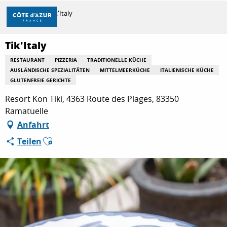
Aller
Startseite
Tik'Italy
au
contenu
principal
Tik'Italy
ENTDECKEN
RESTAURANT
PIZZERIA
TRADITIONELLE KÜCHE
AUSLÄNDISCHE SPEZIALITÄTEN
MITTELMEERKÜCHE
ITALIENISCHE KÜCHE
GLUTENFREIE GERICHTE
ZU TUN
Resort Kon Tiki, 4363 Route des Plages, 83350
Ramatuelle
Anfahrt
AUFENTHALT
Ajouter aux favoris
Teilen