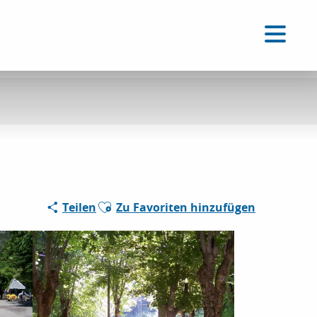
DE
Accessibilité
Suche
Voir les favoris
Ajouter aux favoris
Teilen
Zu Favoriten hinzufügen