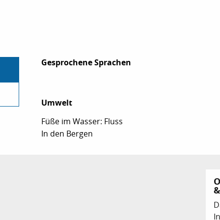
Gesprochene Sprachen
Gesprochene Sprachen
Umwelt
Umwelt
Füße im Wasser: Fluss
In den Bergen
O
&
D
I