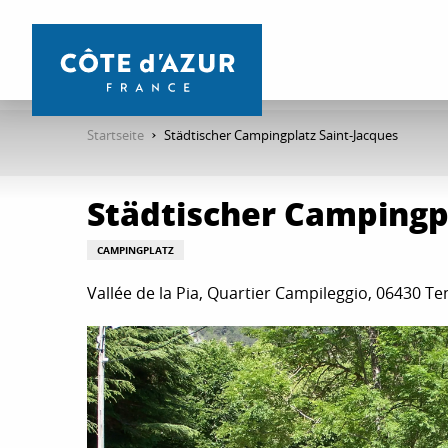
Aller
au
contenu
principal
Startseite
Städtischer Campingplatz Saint-Jacques
Städtischer Campingpl
CAMPINGPLATZ
Vallée de la Pia, Quartier Campileggio, 06430 T