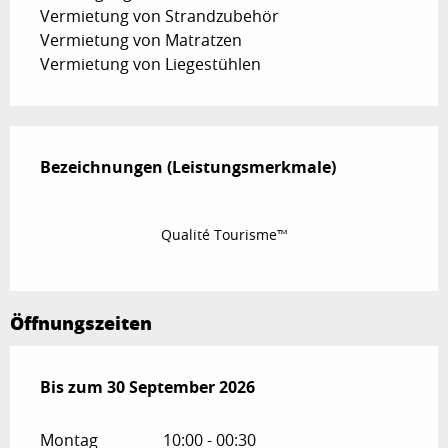
Vermietung von Strandzubehör
Vermietung von Matratzen
Vermietung von Liegestühlen
Leistungensmöglichkeiten
Bezeichnungen (Leistungsmerkmale)
Bezeichnungen (Leistungsmerkmale)
Qualité Tourisme™
Öffnungszeiten
vom
Bis zum
3 Mai 2026
30 September 2026
bis zum
30 September 2026
Montag
10:00 - 00:30