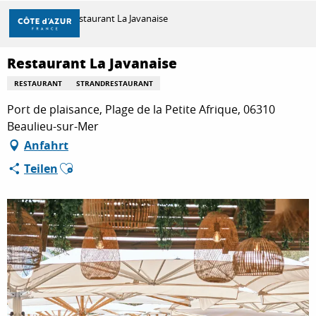
Aller
Startseite
Restaurant La Javanaise
au
contenu
principal
Restaurant La Javanaise
ENTDECKEN
RESTAURANT
STRANDRESTAURANT
Port de plaisance, Plage de la Petite Afrique, 06310
ZU TUN
Beaulieu-sur-Mer
Anfahrt
Ajouter aux favoris
Teilen
AUFENTHALT