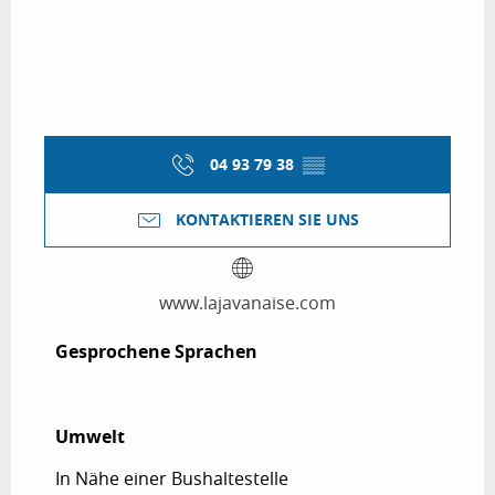
04 93 79 38
▒▒
KONTAKTIEREN SIE UNS
www.lajavanaise.com
Gesprochene Sprachen
Gesprochene Sprachen
Umwelt
Umwelt
In Nähe einer Bushaltestelle