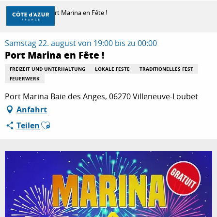
Aller
Startseite
Port Marina en Fête !
au
contenu
principal
Samstag 22. august von 19:00 bis zu 00:00
ENTDECKEN
Port Marina en Fête !
FREIZEIT UND UNTERHALTUNG
LOKALE FESTE
TRADITIONELLES FEST
FEUERWERK
ZU TUN
Port Marina Baie des Anges, 06270 Villeneuve-Loubet
Anfahrt
AUFENTHALT
Ajouter aux favoris
Teilen