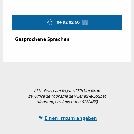
04 92 02 66
▒▒
Gesprochene Sprachen
Gesprochene Sprachen
Aktualisiert am 05 Juni 2026 Um 08:36
gei Office de Tourisme de Villeneuve-Loubet
(Kennung des Angebots :
5280486
)
Einen Irrtum angeben