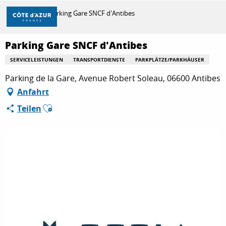
Aller
Startseite
Parking Gare SNCF d'Antibes
au
contenu
principal
Parking Gare SNCF d'Antibes
ENTDECKEN
SERVICELEISTUNGEN
TRANSPORTDIENSTE
PARKPLÄTZE/PARKHÄUSER
Parking de la Gare, Avenue Robert Soleau, 06600 Antibes
ZU TUN
Anfahrt
Ajouter aux favoris
Teilen
AUFENTHALT