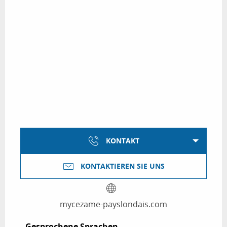
KONTAKT
KONTAKTIEREN SIE UNS
mycezame-payslondais.com
Gesprochene Sprachen
Gesprochene Sprachen