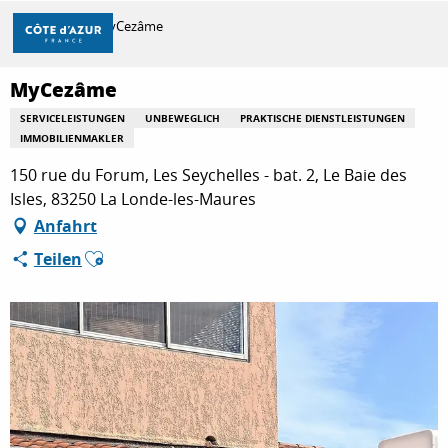
Aller
Startseite
MyCezâme
au
contenu
principal
MyCezâme
ENTDECKEN
SERVICELEISTUNGEN
UNBEWEGLICH
PRAKTISCHE DIENSTLEISTUNGEN
IMMOBILIENMAKLER
ZU TUN
150 rue du Forum, Les Seychelles - bat. 2, Le Baie des
Isles, 83250 La Londe-les-Maures
Anfahrt
AUFENTHALT
Ajouter aux favoris
Teilen