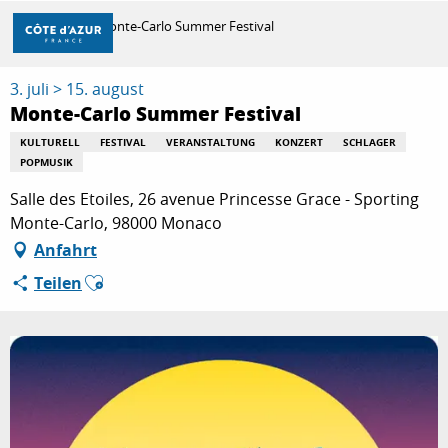
Aller
Startseite
Monte-Carlo Summer Festival
au
contenu
principal
3. juli > 15. august
ENTDECKEN
Monte-Carlo Summer Festival
KULTURELL
FESTIVAL
VERANSTALTUNG
KONZERT
SCHLAGER
POPMUSIK
ZU TUN
Salle des Etoiles, 26 avenue Princesse Grace - Sporting
Monte-Carlo, 98000 Monaco
AUFENTHALT
Anfahrt
Ajouter aux favoris
Teilen