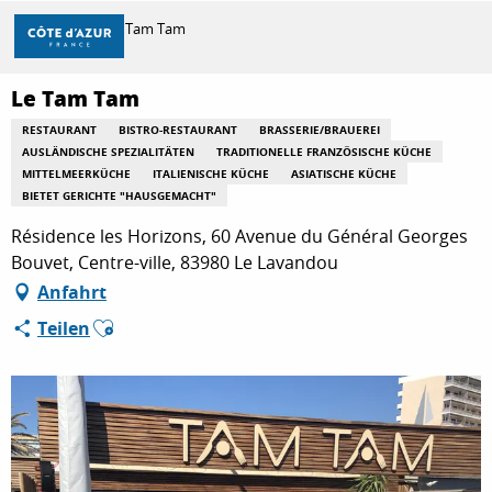
Aller
Startseite
Le Tam Tam
au
contenu
principal
Le Tam Tam
ENTDECKEN
RESTAURANT
BISTRO-RESTAURANT
BRASSERIE/BRAUEREI
AUSLÄNDISCHE SPEZIALITÄTEN
TRADITIONELLE FRANZÖSISCHE KÜCHE
MITTELMEERKÜCHE
ITALIENISCHE KÜCHE
ASIATISCHE KÜCHE
ZU TUN
BIETET GERICHTE "HAUSGEMACHT"
Résidence les Horizons, 60 Avenue du Général Georges
Bouvet, Centre-ville, 83980 Le Lavandou
AUFENTHALT
Anfahrt
Ajouter aux favoris
Teilen