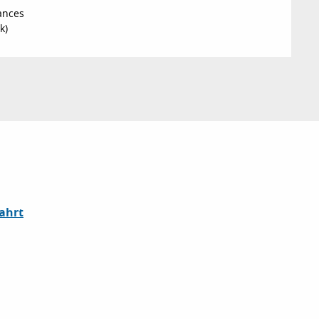
ances
k)
ahrt