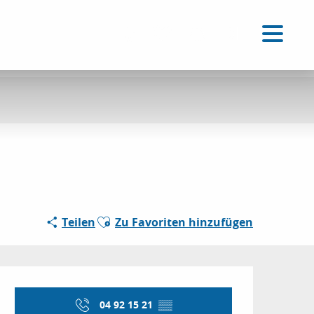
DE
Accessibilité
Suche
Voir les favoris
Ajouter aux favoris
Teilen
Zu Favoriten hinzufügen
Öffnungszeiten & Kon
04 92 15 21
▒▒