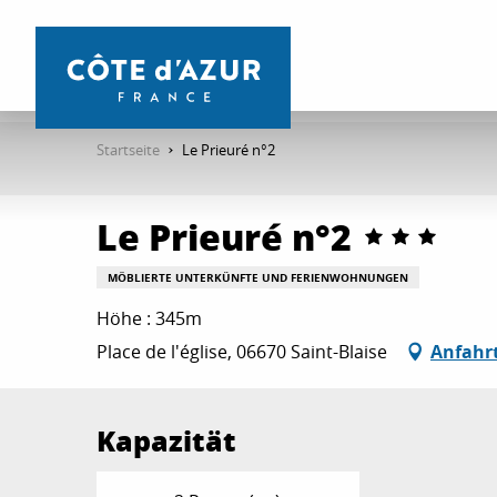
Aller
au
contenu
principal
Startseite
Le Prieuré n°2
Le Prieuré n°2
MÖBLIERTE UNTERKÜNFTE UND FERIENWOHNUNGEN
Höhe : 345m
Place de l'église, 06670 Saint-Blaise
Anfahr
Kapazität