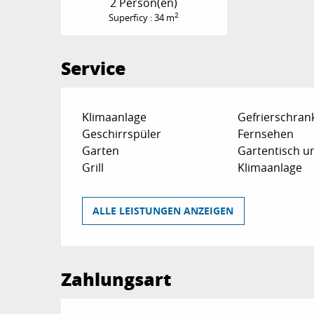
2 Person(en)
2
Superficy : 34 m
Service
Klimaanlage
Gefrierschran
Geschirrspüler
Fernsehen
Garten
Gartentisch u
Grill
Klimaanlage
ALLE LEISTUNGEN ANZEIGEN
Zahlungsart