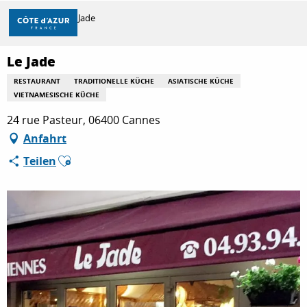
Aller
Startseite
Le Jade
au
contenu
principal
Le Jade
ENTDECKEN
RESTAURANT
TRADITIONELLE KÜCHE
ASIATISCHE KÜCHE
VIETNAMESISCHE KÜCHE
ZU TUN
24 rue Pasteur, 06400 Cannes
Anfahrt
Ajouter aux favoris
Teilen
AUFENTHALT