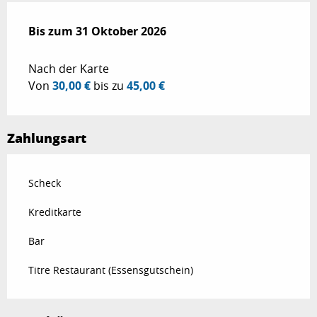
ab
Bis zum
1 Juli 2026
31 Oktober 2026
bis zum
31 Oktober 2026
Nach der Karte
Von
30,00 €
bis zu
45,00 €
Zahlungsart
Scheck
Kreditkarte
Bar
Titre Restaurant (Essensgutschein)