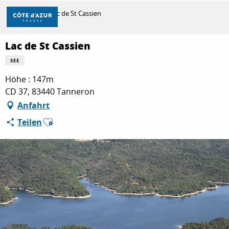
Aller
Startseite
Lac de St Cassien
au
contenu
principal
Lac de St Cassien
ENTDECKEN
SEE
Höhe : 147m
ZU TUN
CD 37, 83440 Tanneron
Anfahrt
Ajouter aux favoris
Teilen
AUFENTHALT