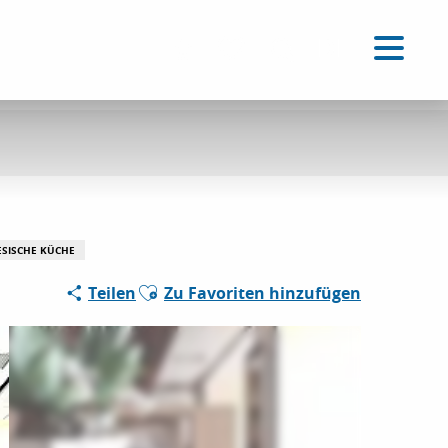
DE
Accessibilité
Suche
Voir les favoris
SISCHE KÜCHE
Ajouter aux favoris
Teilen
Zu Favoriten hinzufügen