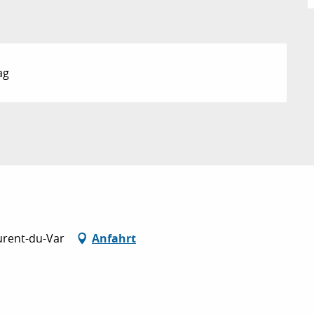
ag
urent-du-Var
Anfahrt