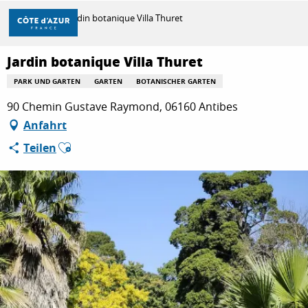
Aller
Startseite
Jardin botanique Villa Thuret
au
contenu
principal
Jardin botanique Villa Thuret
ENTDECKEN
PARK UND GARTEN
GARTEN
BOTANISCHER GARTEN
90 Chemin Gustave Raymond, 06160 Antibes
ZU TUN
Anfahrt
Ajouter aux favoris
Teilen
AUFENTHALT