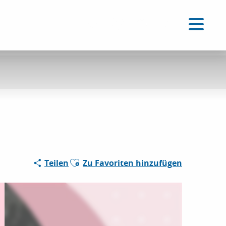
DE
Accessibilité
Suche
Voir les favoris
Ajouter aux favoris
Teilen
Zu Favoriten hinzufügen