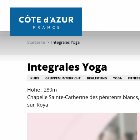
Aller
au
contenu
principal
Startseite
Integrales Yoga
Integrales Yoga
KURS
GRUPPENUNTERRICHT
BEGLEITUNG
YOGA
FITNES
Höhe : 280m
Chapelle Sainte-Catherine des pénitents blancs, 
sur-Roya