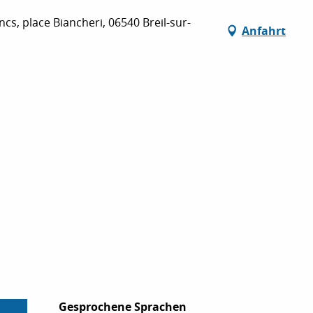
cs, place Biancheri, 06540 Breil-sur-
Anfahrt
Gesprochene Sprachen
Gesprochene Sprachen