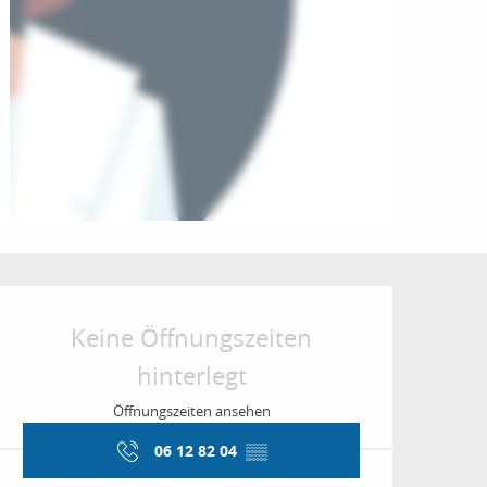
Öffnungszeiten & Kon
Keine Öffnungszeiten
hinterlegt
Öffnungszeiten ansehen
06 12 82 04
▒▒