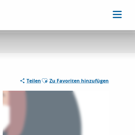
DE
Accessibilité
Suche
Voir les favoris
Ajouter aux favoris
Teilen
Zu Favoriten hinzufügen