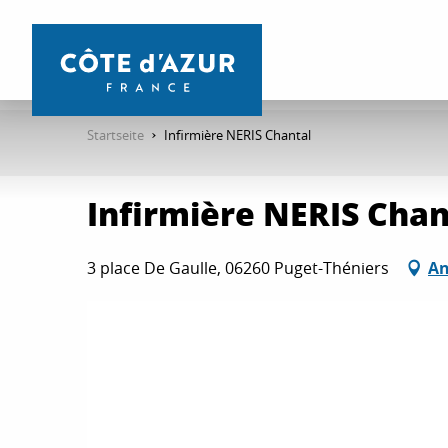
Aller
au
contenu
principal
Startseite
Infirmière NERIS Chantal
Infirmière NERIS Chan
3 place De Gaulle, 06260 Puget-Théniers
An