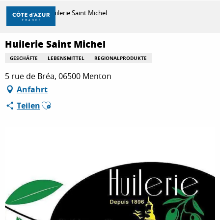
Aller
Startseite
Huilerie Saint Michel
au
contenu
principal
Huilerie Saint Michel
ENTDECKEN
GESCHÄFTE
LEBENSMITTEL
REGIONALPRODUKTE
5 rue de Bréa, 06500 Menton
ZU TUN
Anfahrt
Ajouter aux favoris
Teilen
AUFENTHALT