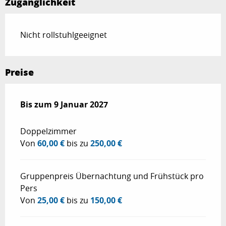
Zugänglichkeit
Nicht rollstuhlgeeignet
Preise
ab
Bis zum
4 Februar 2026
9 Januar 2027
bis zum
9 Januar 2027
Doppelzimmer
Von
60,00 €
bis zu
250,00 €
Gruppenpreis Übernachtung und Frühstück pro
Pers
Von
25,00 €
bis zu
150,00 €