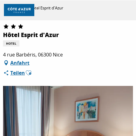
Aller
Startseite
Hôtel Esprit d'Azur
au
contenu
principal
ENTDECKEN
Hôtel Esprit d'Azur
HOTEL
ZU TUN
4 rue Barbéris, 06300 Nice
Anfahrt
Ajouter aux favoris
Teilen
AUFENTHALT