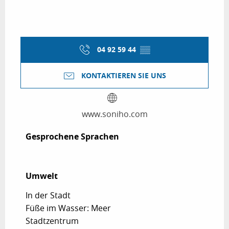
04 92 59 44
▒▒
KONTAKTIEREN SIE UNS
www.soniho.com
Gesprochene Sprachen
Gesprochene Sprachen
Umwelt
Umwelt
In der Stadt
Füße im Wasser: Meer
Stadtzentrum