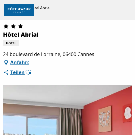
Aller
Startseite
Hôtel Abrial
au
contenu
principal
ENTDECKEN
Hôtel Abrial
HOTEL
ZU TUN
24 boulevard de Lorraine, 06400 Cannes
Anfahrt
Ajouter aux favoris
Teilen
AUFENTHALT