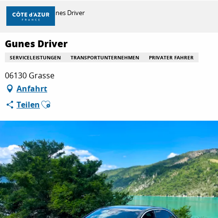
Aller
Startseite
Gunes Driver
au
contenu
principal
Gunes Driver
ENTDECKEN
SERVICELEISTUNGEN
TRANSPORTUNTERNEHMEN
PRIVATER FAHRER
06130 Grasse
ZU TUN
Anfahrt
Ajouter aux favoris
Teilen
AUFENTHALT