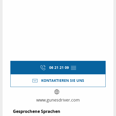
06 21 21 09
▒▒
KONTAKTIEREN SIE UNS
www.gunesdriver.com
Gesprochene Sprachen
Gesprochene Sprachen