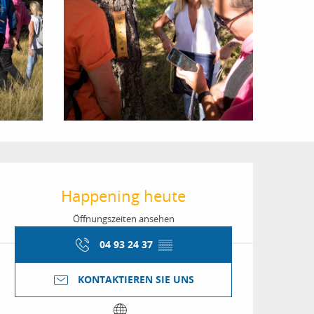
Öffnungszeiten & Kon
Happening heute
Öffnungszeiten ansehen
04 93 24 37
▒▒
KONTAKTIEREN SIE UNS