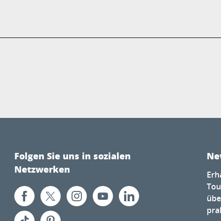
Folgen Sie uns in sozialen
Ne
Netzwerken
Erh
Tou
übe
prak