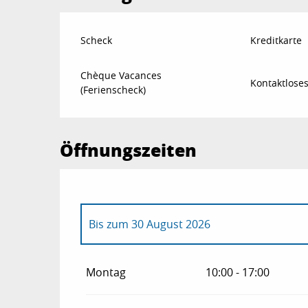
Scheck
Kreditkarte
Chèque Vacances
Kontaktlose
(Ferienscheck)
Öffnungszeiten
Bis zum
30 August 2026
vom
11 April 2026
bis zum
26 April 2026
Montag
10:00 - 17:00
vom
27 April 2026
bis zum
5 Juli 2026