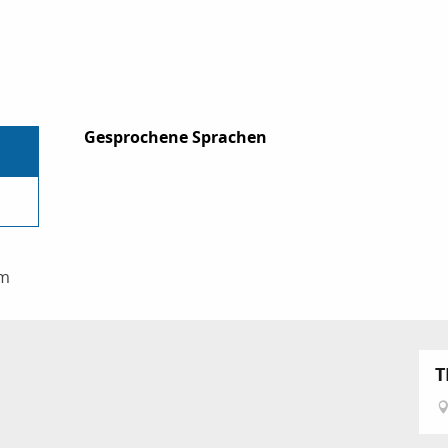
Gesprochene Sprachen
Gesprochene Sprachen
om
T