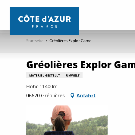
Aller
au
contenu
principal
Startseite
Gréolières Explor Game
Gréolières Explor Ga
MATERIEL GESTELLT
UMWELT
Höhe : 1400m
06620 Gréolières
Anfahrt