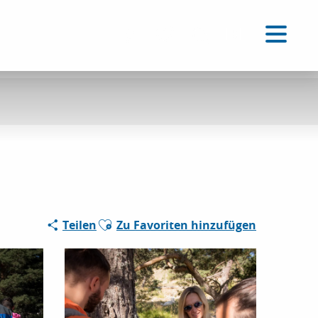
DE
Accessibilité
Suche
Voir les favoris
Ajouter aux favoris
Teilen
Zu Favoriten hinzufügen