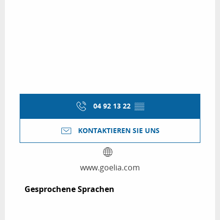
04 92 13 22
▒▒
KONTAKTIEREN SIE UNS
www.goelia.com
Gesprochene Sprachen
Gesprochene Sprachen