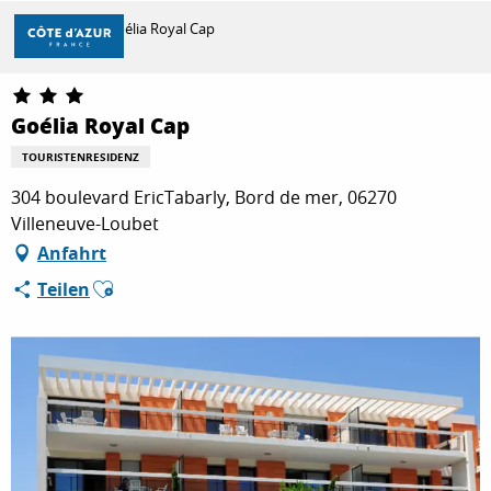
Aller
Startseite
Goélia Royal Cap
au
contenu
principal
ENTDECKEN
Goélia Royal Cap
TOURISTENRESIDENZ
ZU TUN
304 boulevard EricTabarly, Bord de mer, 06270
Villeneuve-Loubet
Anfahrt
AUFENTHALT
Ajouter aux favoris
Teilen