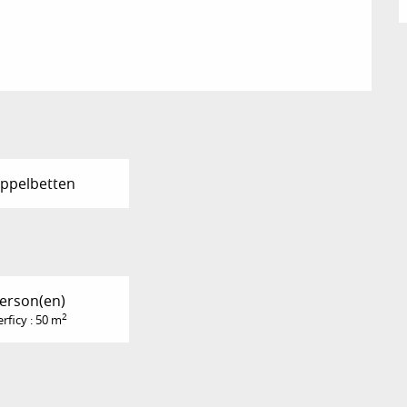
ppelbetten
Person(en)
2
rficy : 50 m