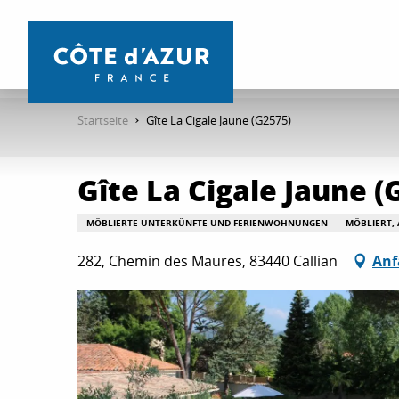
Aller
au
contenu
principal
Startseite
Gîte La Cigale Jaune (G2575)
Gîte La Cigale Jaune (
MÖBLIERTE UNTERKÜNFTE UND FERIENWOHNUNGEN
MÖBLIERT,
282, Chemin des Maures, 83440 Callian
Anf