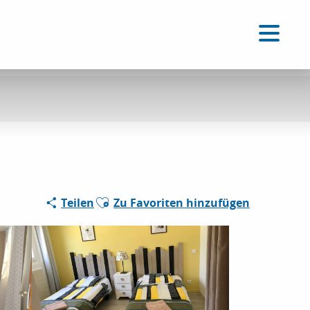
DE
Accessibilité
Suche
Voir les favoris
Ajouter aux favoris
Teilen
Zu Favoriten hinzufügen