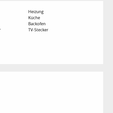
Heizung
Küche
Backofen
r
TV-Stecker
ichkeiten