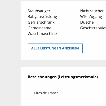
Staubsauger
Nichtraucher
Babyausrüstung
WIFI-Zugang
Gefrierschrank
Dusche
Gemeinsame
Geschirrspüle
Waschmaschine
ALLE LEISTUNGEN ANZEIGEN
Leistungensmögl
Bezeichnungen (Leistungsmerkmale)
Bezeichnungen (Leistungsmerkmale)
Gîtes de France