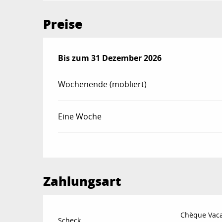
Preise
ab
Bis zum
3 Januar 2026
31 Dezember 2026
bis zum
31 Dezember 20
Wochenende (möbliert)
Eine Woche
Zahlungsart
Chèque Vac
Scheck