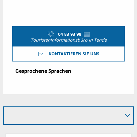
04 83 93 98
▒▒
Touristeninformationsbüro in Tende
KONTAKTIEREN SIE UNS
Gesprochene Sprachen
Gesprochene Sprachen