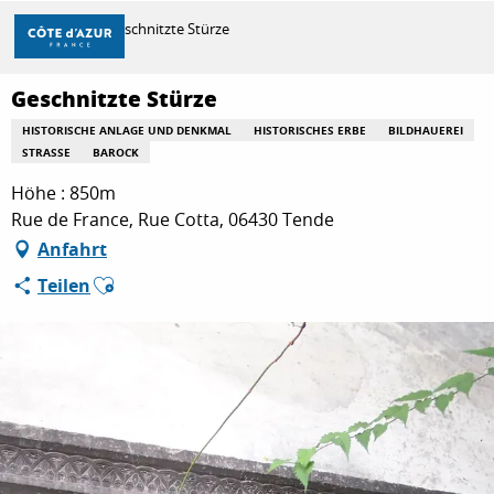
Aller
Startseite
Geschnitzte Stürze
au
contenu
principal
Geschnitzte Stürze
ENTDECKEN
HISTORISCHE ANLAGE UND DENKMAL
HISTORISCHES ERBE
BILDHAUEREI
STRASSE
BAROCK
ZU TUN
Höhe : 850m
Rue de France, Rue Cotta, 06430 Tende
Anfahrt
AUFENTHALT
Ajouter aux favoris
Teilen