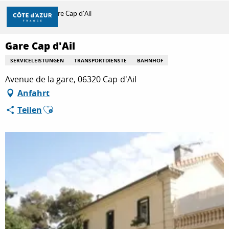
Aller
Startseite
Gare Cap d'Ail
au
contenu
principal
Gare Cap d'Ail
ENTDECKEN
SERVICELEISTUNGEN
TRANSPORTDIENSTE
BAHNHOF
Avenue de la gare, 06320 Cap-d'Ail
ZU TUN
Anfahrt
Ajouter aux favoris
Teilen
AUFENTHALT