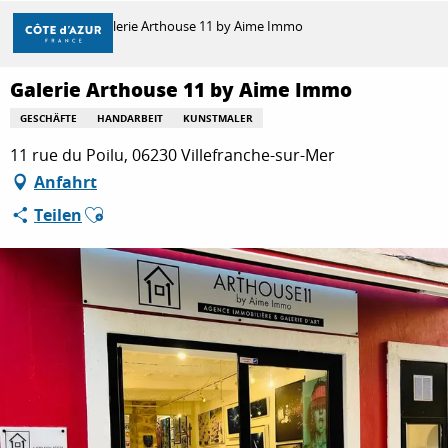
Aller
Startseite
Galerie Arthouse 11 by Aime Immo
au
contenu
principal
Galerie Arthouse 11 by Aime Immo
ENTDECKEN
GESCHÄFTE
HANDARBEIT
KUNSTMALER
11 rue du Poilu, 06230 Villefranche-sur-Mer
ZU TUN
Anfahrt
Ajouter aux favoris
Teilen
AUFENTHALT