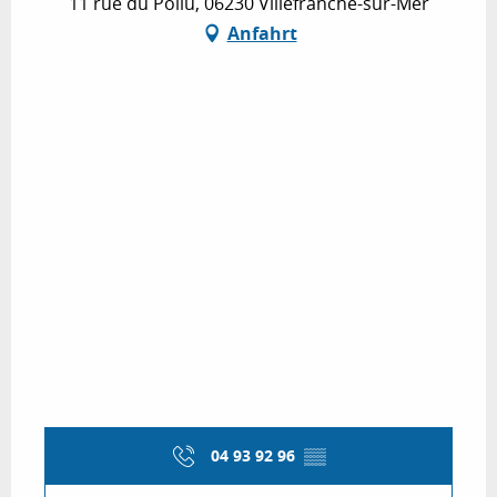
11 rue du Poilu, 06230 Villefranche-sur-Mer
Anfahrt
04 93 92 96
▒▒