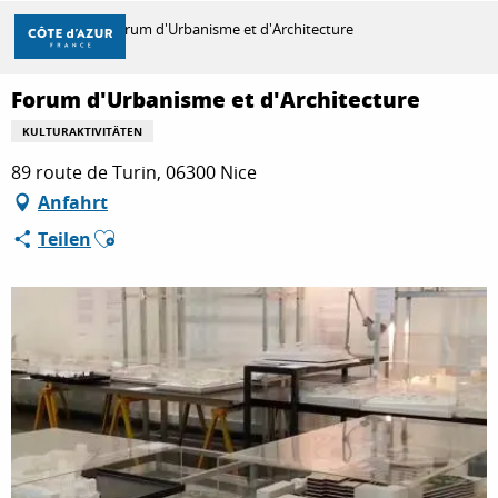
Aller
Startseite
Forum d'Urbanisme et d'Architecture
au
contenu
principal
Forum d'Urbanisme et d'Architecture
ENTDECKEN
KULTURAKTIVITÄTEN
89 route de Turin, 06300 Nice
ZU TUN
Anfahrt
Ajouter aux favoris
Teilen
AUFENTHALT