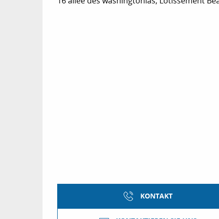
16 allée des washingtonias, Lotissement Be
KONTAKT