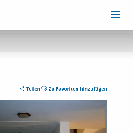
DE
Accessibilité
Suche
Voir les favoris
Ajouter aux favoris
Teilen
Zu Favoriten hinzufügen