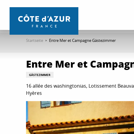
Aller
au
contenu
principal
Startseite
Entre Mer et Campagne Gästezimmer
Entre Mer et Campag
GÄSTEZIMMER
16 allée des washingtonias, Lotissement Beauva
Hyères