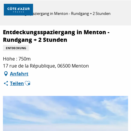
Aller
Startseite
au
Entdeckungsspaziergang in Menton - Rundgang + 2 Stunden
contenu
principal
ENTDECKEN
Entdeckungsspaziergang in Menton -
Rundgang + 2 Stunden
ENTDECKUNG
ZU TUN
Höhe : 750m
17 rue de la République, 06500 Menton
AUFENTHALT
Anfahrt
Ajouter aux favoris
Teilen