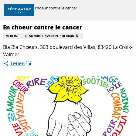
Aller
Startseite
En choeur contre le cancer
au
contenu
principal
En choeur contre le cancer
ENTDECKEN
VEREINE
GESUNDHEITSVEREIN, SOLIDARITÄT
Bla Bla Chœurs, 303 boulevard des Villas, 83420 La Croix-
ZU TUN
Valmer
Ajouter aux favoris
Teilen
AUFENTHALT