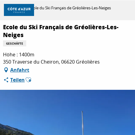
Aller
Startseite
Ecole du Ski Français de Gréolières-Les-Neiges
au
contenu
principal
Ecole du Ski Français de Gréolières-Les-
ENTDECKEN
Neiges
GESCHÄFTE
ZU TUN
Höhe : 1400m
350 Traverse du Cheiron, 06620 Gréolières
Anfahrt
AUFENTHALT
Ajouter aux favoris
Teilen