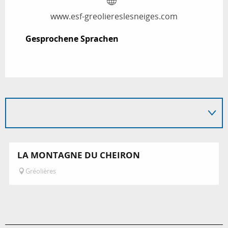
www.esf-greoliereslesneiges.com
Gesprochene Sprachen
Gesprochene Sprachen
LA MONTAGNE DU CHEIRON
Gréolières