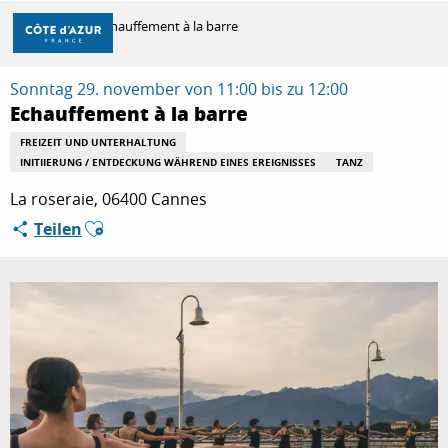
Aller
Startseite
Echauffement à la barre
au
contenu
principal
Sonntag 29. november von 11:00 bis zu 12:00
ENTDECKEN
Echauffement à la barre
FREIZEIT UND UNTERHALTUNG
INITIIERUNG / ENTDECKUNG WÄHREND EINES EREIGNISSES
TANZ
ZU TUN
La roseraie, 06400 Cannes
Ajouter aux favoris
Teilen
AUFENTHALT