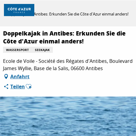
Aller
Startseite
au
Doppelkajak in Antibes: Erkunden Sie die Côte d'Azur einmal anders!
contenu
principal
ENTDECKEN
Doppelkajak in Antibes: Erkunden Sie die
Côte d'Azur einmal anders!
WASSERSPORT
SEEKAJAK
ZU TUN
Ecole de Voile - Société des Régates d'Antibes, Boulevard
James Wyllie, Base de la Salis, 06600 Antibes
AUFENTHALT
Anfahrt
Ajouter aux favoris
Teilen