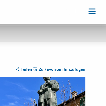
DE
Accessibilité
Suche
Voir les favoris
Ajouter aux favoris
Teilen
Zu Favoriten hinzufügen