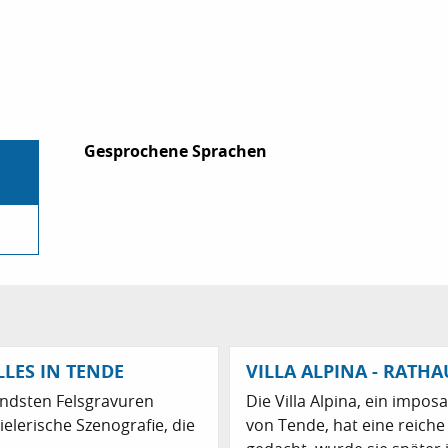
Gesprochene Sprachen
Gesprochene Sprachen
LES IN TENDE
VILLA ALPINA - RATH
ndsten Felsgravuren
Die Villa Alpina, ein imp
elerische Szenografie, die
von Tende, hat eine reiche