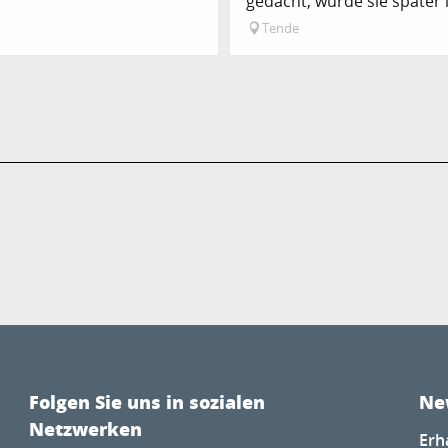
gedacht, wurde sie später in
Tende
Folgen Sie uns in sozialen
Ne
Netzwerken
Erh