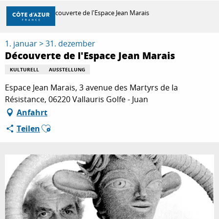
Aller
Startseite
Découverte de l'Espace Jean Marais
au
contenu
principal
1. januar > 31. dezember
ENTDECKEN
Découverte de l'Espace Jean Marais
KULTURELL
AUSSTELLUNG
ZU TUN
Espace Jean Marais, 3 avenue des Martyrs de la
Résistance, 06220 Vallauris Golfe - Juan
Anfahrt
AUFENTHALT
Ajouter aux favoris
Teilen