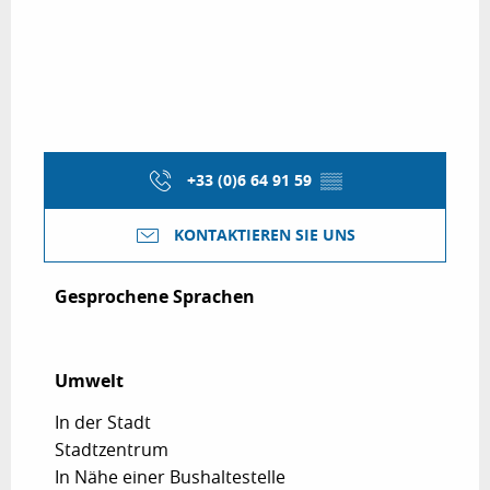
+33 (0)6 64 91 59
▒▒
KONTAKTIEREN SIE UNS
Gesprochene Sprachen
Gesprochene Sprachen
Umwelt
Umwelt
In der Stadt
Stadtzentrum
In Nähe einer Bushaltestelle