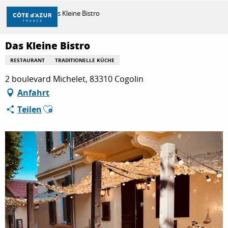
Aller
Startseite
Das Kleine Bistro
au
contenu
principal
Das Kleine Bistro
ENTDECKEN
RESTAURANT
TRADITIONELLE KÜCHE
2 boulevard Michelet, 83310 Cogolin
ZU TUN
Anfahrt
Ajouter aux favoris
Teilen
AUFENTHALT