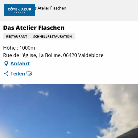
Aller
Startseite
Das Atelier Flaschen
au
contenu
principal
Das Atelier Flaschen
ENTDECKEN
RESTAURANT
SCHNELLRESTAURATION
Höhe : 1000m
ZU TUN
Rue de l'église, La Bolline, 06420 Valdeblore
Anfahrt
Ajouter aux favoris
Teilen
AUFENTHALT