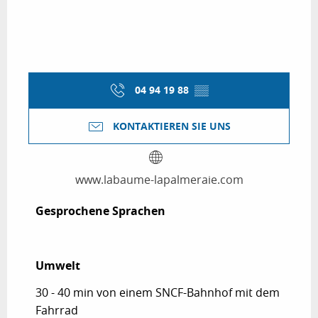
04 94 19 88
▒▒
KONTAKTIEREN SIE UNS
www.labaume-lapalmeraie.com
Gesprochene Sprachen
Gesprochene Sprachen
Umwelt
Umwelt
30 - 40 min von einem SNCF-Bahnhof mit dem
Fahrrad