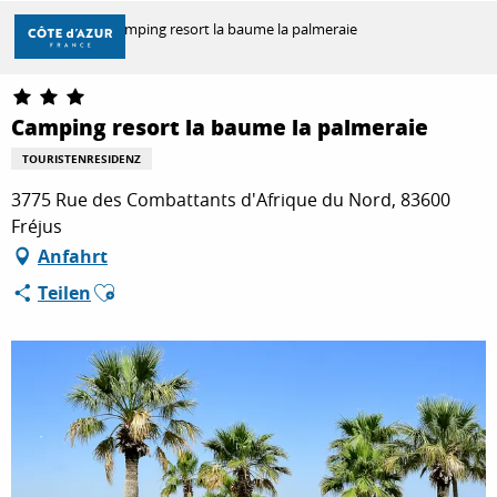
Aller
Startseite
Camping resort la baume la palmeraie
au
contenu
principal
ENTDECKEN
Camping resort la baume la palmeraie
TOURISTENRESIDENZ
ZU TUN
3775 Rue des Combattants d'Afrique du Nord, 83600
Fréjus
Anfahrt
AUFENTHALT
Ajouter aux favoris
Teilen