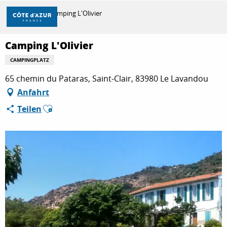
Aller
Startseite
Camping L'Olivier
au
contenu
principal
Camping L'Olivier
ENTDECKEN
CAMPINGPLATZ
65 chemin du Pataras, Saint-Clair, 83980 Le Lavandou
ZU TUN
Anfahrt
Ajouter aux favoris
Teilen
AUFENTHALT